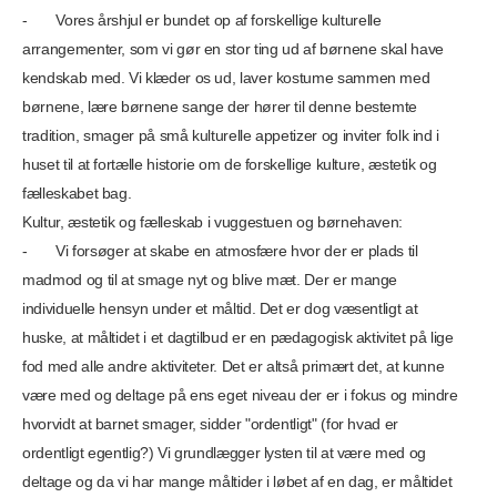
- Vores årshjul er bundet op af forskellige kulturelle
arrangementer, som vi gør en stor ting ud af børnene skal have
kendskab med. Vi klæder os ud, laver kostume sammen med
børnene, lære børnene sange der hører til denne bestemte
tradition, smager på små kulturelle appetizer og inviter folk ind i
huset til at fortælle historie om de forskellige kulture, æstetik og
fælleskabet bag.
Kultur, æstetik og fælleskab i vuggestuen og børnehaven:
- Vi forsøger at skabe en atmosfære hvor der er plads til
madmod og til at smage nyt og blive mæt. Der er mange
individuelle hensyn under et måltid. Det er dog væsentligt at
huske, at måltidet i et dagtilbud er en pædagogisk aktivitet på lige
fod med alle andre aktiviteter. Det er altså primært det, at kunne
være med og deltage på ens eget niveau der er i fokus og mindre
hvorvidt at barnet smager, sidder "ordentligt" (for hvad er
ordentligt egentlig?) Vi grundlægger lysten til at være med og
deltage og da vi har mange måltider i løbet af en dag, er måltidet