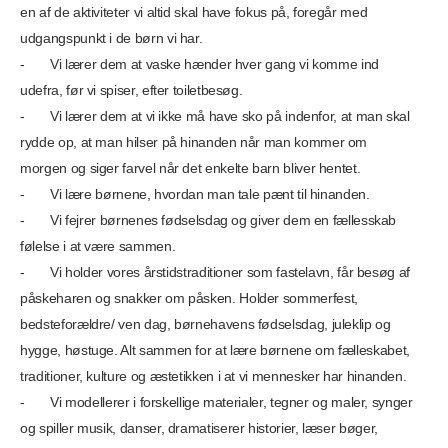
en af de aktiviteter vi altid skal have fokus på, foregår med
udgangspunkt i de børn vi har.
- Vi lærer dem at vaske hænder hver gang vi komme ind
udefra, før vi spiser, efter toiletbesøg.
- Vi lærer dem at vi ikke må have sko på indenfor, at man skal
rydde op, at man hilser på hinanden når man kommer om
morgen og siger farvel når det enkelte barn bliver hentet.
- Vi lære børnene, hvordan man tale pænt til hinanden.
- Vi fejrer børnenes fødselsdag og giver dem en fællesskab
følelse i at være sammen.
- Vi holder vores årstidstraditioner som fastelavn, får besøg af
påskeharen og snakker om påsken. Holder sommerfest,
bedsteforældre/ ven dag, børnehavens fødselsdag, juleklip og
hygge, høstuge. Alt sammen for at lære børnene om fælleskabet,
traditioner, kulture og æstetikken i at vi mennesker har hinanden.
- Vi modellerer i forskellige materialer, tegner og maler, synger
og spiller musik, danser, dramatiserer historier, læser bøger,