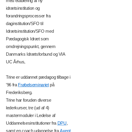
med etablering af ny
idrætsinstitution og
forandringsprocesser fra
daginstitution/SFO til
Idrætsinstitution/SFO med
Pædagogisk Idræt som
omdrejningspunkt, gennem
Danmarks Idrætsforbund og VIA
UC Århus,
Trine er uddannet pædagog tilbage i
'96 fra
Frøbelseminariet
på
Frederiksberg.
Trine har foruden diverse
lederkurser, tre (ud af 4)
mastermoduler i Ledelse af
Uddannelsesinstitutioner fra
DPU
,
samt en coach udannelse fra
Axept