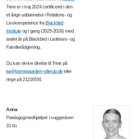
Trine er i maj 2024 certificeret i den
et årige uddannelse i Relations- og
Livskompetence fra
Blackbird
Institute
og i gang (2025-2026) med
andet år på Blackbird i Ledelses- og
Familierådgivning.
Du kan skrive direkte til Trine på
tw@bornegaarden–ollerup.dk
eller
ringe på 21216591
Anna
Pædagogmedhjælper i vuggestuen
31 t/u