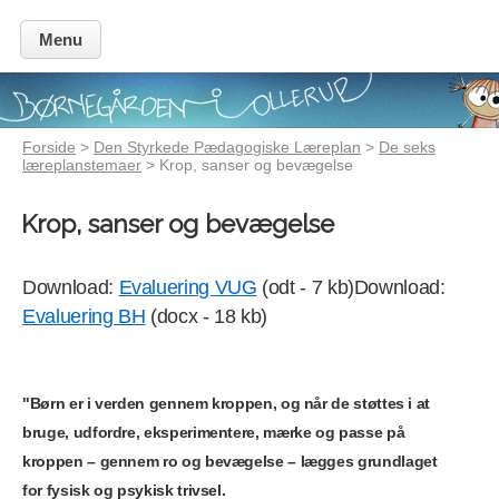
Menu
Forside
>
Den Styrkede Pædagogiske Læreplan
>
De seks
læreplanstemaer
> Krop, sanser og bevægelse
Krop, sanser og bevægelse
Download:
Evaluering VUG
(odt - 7 kb)Download:
Evaluering BH
(docx - 18 kb)
"Børn er i verden gennem kroppen, og når de støttes i at
bruge, udfor­dre, eksperimentere, mærke og passe på
kroppen – gennem ro og bevægelse – lægges grundlaget
for fysisk og psykisk trivsel.