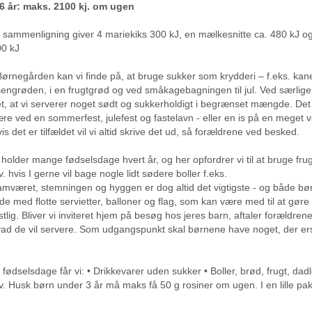
6 år: maks. 2100 kj. om ugen
l sammenligning giver 4 mariekiks 300 kJ, en mælkesnitte ca. 480 kJ og
0 kJ
Børnegården kan vi finde på, at bruge sukker som krydderi – f.eks. kane
sengrøden, i en frugtgrød og ved småkagebagningen til jul. Ved særlige 
t, at vi serverer noget sødt og sukkerholdigt i begrænset mængde. De
re ved en sommerfest, julefest og fastelavn - eller en is på en mege
is det er tilfældet vil vi altid skrive det ud, så forældrene ved besked.
 holder mange fødselsdage hvert år, og her opfordrer vi til at bruge frugt
. hvis I gerne vil bage nogle lidt sødere boller f.eks.
mværet, stemningen og hyggen er dog altid det vigtigste - og både bø
lde med flotte servietter, balloner og flag, som kan være med til at gør
stlig. Bliver vi inviteret hjem på besøg hos jeres barn, aftaler forældre
ad de vil servere. Som udgangspunkt skal børnene have noget, der erst
l fødselsdage får vi: • Drikkevarer uden sukker • Boller, brød, frugt, dadl
. Husk børn under 3 år må maks få 50 g rosiner om ugen. I en lille pak