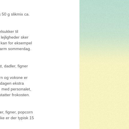
 50 g slikmix ca.
lsukker til
lejligheder sker
t kan for eksempel
t varm sommerdag.
, dadler, figner
rn og voksne er
e dagen ekstra
ne med personalet,
atter frokosten.
er, figner, popcorn
ke er der typisk 15