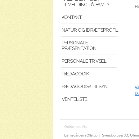
TILMELDING PÅ FAMLY
He
KONTAKT
NATUR OG IDRÆTSPROFIL
PERSONALE
PRÆSENTATION
PERSONALE TRIVSEL
PÆDAGOGIK
PÆDAGOGISK TILSYN
Va
Da
VENTELISTE
Online med Alia
Børnegården i Ollerup
|
Svendborgvej 3D, Oller