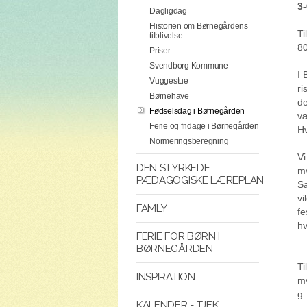
3-
Dagligdag
Historien om Børnegårdens
Ti
tilblivelse
80
Priser
Svendborg Kommune
I 
Vuggestue
ri
Børnehave
de
Fødselsdag i Børnegården
væ
Ferie og fridage i Børnegården
Hv
Normeringsberegning
Vi
DEN STYRKEDE
mv
PÆDAGOGISKE LÆREPLAN
Sa
vi
FAMLY
fe
hv
FERIE FOR BØRN I
BØRNEGÅRDEN
Ti
INSPIRATION
mv
g.
KALENDER - TJEK