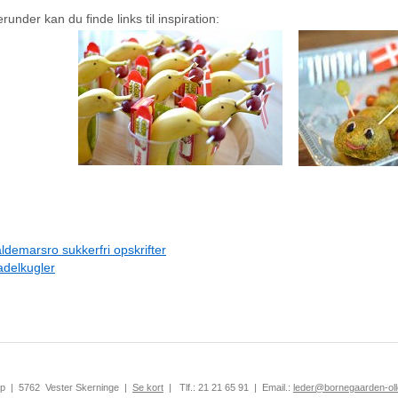
runder kan du finde links til inspiration:
ldemarsro sukkerfri opskrifter
delkugler
up
|
5762
Vester Skerninge
|
Se kort
|
Tlf.:
21 21 65 91
|
Email.:
leder@bornegaarden-oll